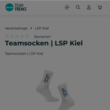
alt springen
Vereinsshops
LSP Kiel
Bewerten
Teamsocken | LSP Kiel
Durchschnittliche Bewertung von 0 von 5 Sternen
Teamsocken | LSP Kiel