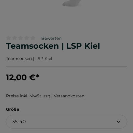
Bewerten
Teamsocken | LSP Kiel
Durchschnittliche Bewertung von 0 von 5 Sternen
Teamsocken | LSP Kiel
12,00 €
*
Preise inkl. MwSt. zzgl. Versandkosten
auswählen
Größe