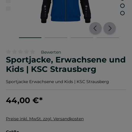
Bewerten
Sportjacke, Erwachsene und
Durchschnittliche Bewertung von 0 von 5 Sternen
Kids | KSC Strausberg
Sportjacke Erwachsene und Kids | KSC Strausberg
44,00 €
*
Preise inkl. MwSt. zzgl. Versandkosten
auswählen