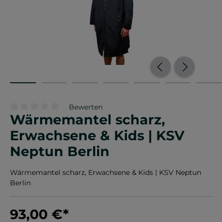
Bewerten
Wärmemantel scharz,
Durchschnittliche Bewertung von 0 von 5 Sternen
Erwachsene & Kids | KSV
Neptun Berlin
Wärmemantel scharz, Erwachsene & Kids | KSV Neptun
Berlin
93,00 €
*