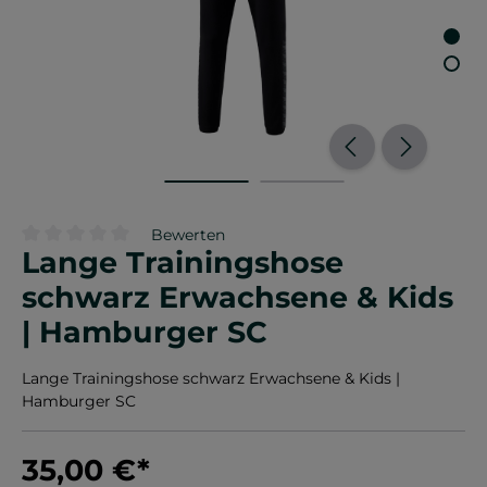
Bewerten
Lange Trainingshose
Durchschnittliche Bewertung von 0 von 5 Sternen
schwarz Erwachsene & Kids
| Hamburger SC
Lange Trainingshose schwarz Erwachsene & Kids |
Hamburger SC
35,00 €
*