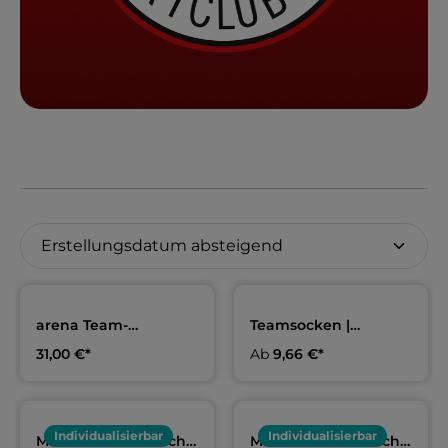
arena Team-
Teamsocken |
Badehose "Briefs
Dresdner SC
31,00 €*
Ab
9,66 €*
Solid" Kids & Herren |
Dresdner SC
Individualisierbar
Individualisierbar
Mikrofaserhandtuch
Mikrofaserhandtuch