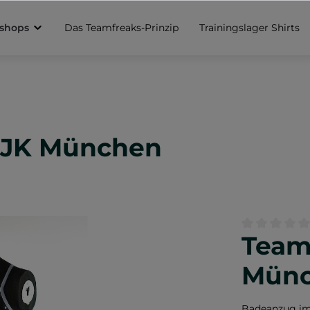
sshops
Das Teamfreaks-Prinzip
Trainingslager Shirts
DJK München
Team
Durchschnittl
Mün
Badeanzug i