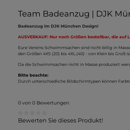
Team Badeanzug | DJK Mü
Badeanzug im DJK München Design!
AUSVERKAUF: Nur noch Größen bestellbar, die auf L
Eure Vereins-Schwimmsachen sind nicht billig in Mass
den Größen 4XS (20) bis 4XL.(40) - von Klein bis Groß is
Da die Schwimmsachen nicht in Masse produziert werd
Bitte beachte:
Durch unterschiedliche Bildschirmtypen können Farb
0 von 0 Bewertungen
Durchschnittliche Bewertung von 0 von 5 Sternen
Bewerten Sie dieses Produkt!