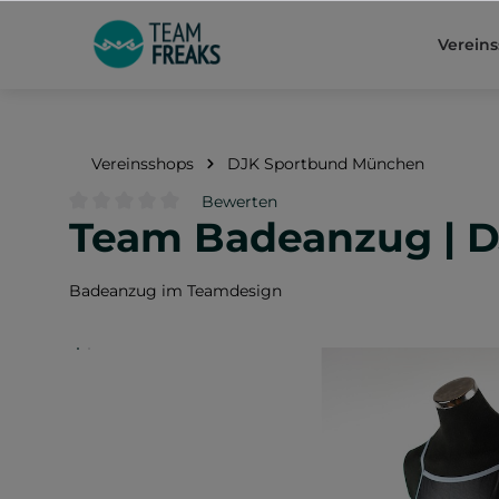
springen
Zur Hauptnavigation springen
Verein
Vereinsshops
DJK Sportbund München
Bewerten
Team Badeanzug | 
Durchschnittliche Bewertung von 0 von 5 Sternen
Badeanzug im Teamdesign