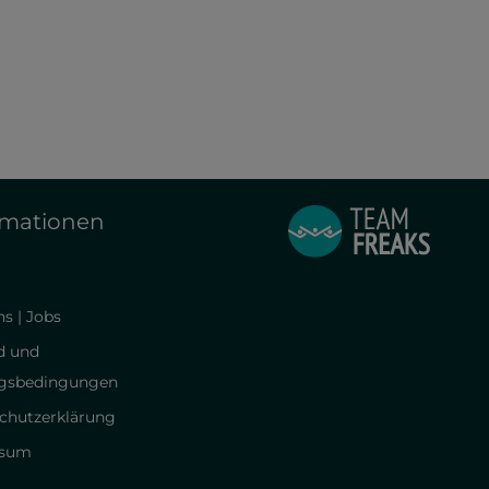
rmationen
s | Jobs
d und
gsbedingungen
chutzerklärung
ssum