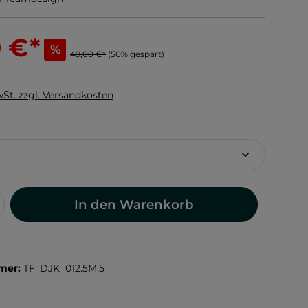
0 €
*
%
49,00 €*
(50% gespart)
wSt. zzgl. Versandkosten
hlen
In den Warenkorb
mer:
TF_DJK_012.5M.5