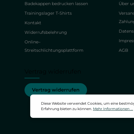
Badekappen bedrucken lassen
Über un
Trainingslager T-Shirts
Versan
Zahlun
Kontakt
Datens
Widerrufsbelehrung
Impre
Online–
Streitschlichtungsplattform
AGB
Vertrag widerrufen
Vertrag widerrufen
Diese Website verwendet Cookies, um eine bestmö
Erfahrung bieten zu können.
Mehr Informationen ...