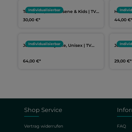
Individualisierbar
Indivi
Teampolo, Erwachsene & Kids | TV
Hoodie, 
Münchberg Schwimmen
Münchb
30,00 €*
44,00 €
Individualisierbar
Indivi
Joma Softshelljacke, Unisex | TV
Joma Te
Münchberg Schwimmen
Münchb
64,00 €*
29,00 €*
Shop Service
Info
Vertrag widerrufen
FAQ