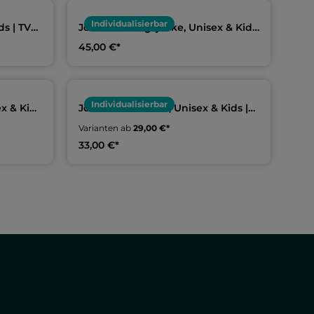
Individualisierbar
s | TV
Joma Trainingsjacke, Unisex & Kids
| TV Münchberg Schwimmen
45,00 €*
Individualisierbar
x & Kids
Joma Teamshorts, Unisex & Kids |
en
TV Münchberg Schwimmen
Varianten ab
29,00 €*
33,00 €*