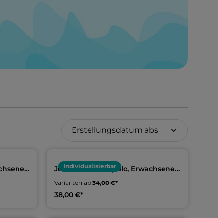
Individualisierbar
achsene
Joma Funktionspolo, Erwachsene
& Kids | TV Münchberg
Varianten ab
34,00 €*
Schwimmen
38,00 €*