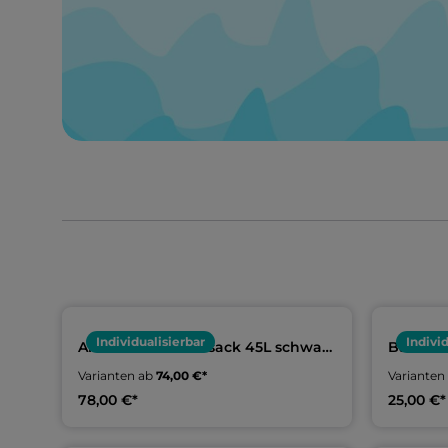
Individualisierbar
Indivi
Arena Team-Rucksack 45L schwarz
Baumwoll
| TV Münchberg Schwimmen
Münchb
Varianten ab
74,00 €*
Varianten
78,00 €*
25,00 €*