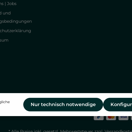
s | Jobs
d und
gsbedingungen
chutzerklärung
ssum
gliche
Nur technisch notwendige
Konfigur
* Alle Preise inkl. gesetzl. Mehrwertsteuer zzgl.
Versandkost