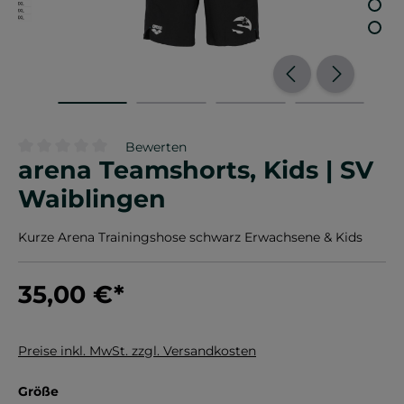
Bewerten
arena Teamshorts, Kids | SV
Durchschnittliche Bewertung von 0 von 5 Sternen
Waiblingen
Kurze Arena Trainingshose schwarz Erwachsene & Kids
35,00 €
*
Preise inkl. MwSt. zzgl. Versandkosten
auswählen
Größe