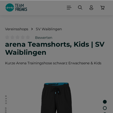
alt springen
Vereinsshops
SV Waiblingen
Bewerten
arena Teamshorts, Kids | SV
Durchschnittliche Bewertung von 0 von 5 Sternen
Waiblingen
Kurze Arena Trainingshose schwarz Erwachsene & Kids