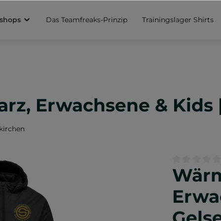
sshops
Das Teamfreaks-Prinzip
Trainingslager Shirts
z, Erwachsene & Kids |
kirchen
Wärm
Durchschnittl
Erwa
Gels