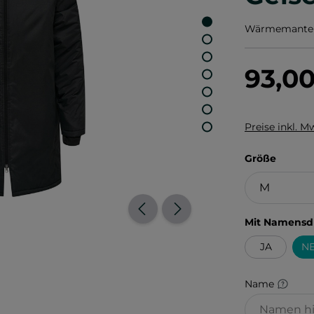
Wärmemantel 
93,0
Preise inkl. M
auswä
Größe
Mit Namensd
JA
NE
Name