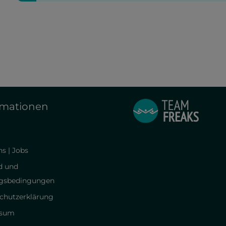
rmationen
s | Jobs
d und
gsbedingungen
chutzerklärung
ssum