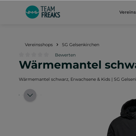
springen
Zur Hauptnavigation springen
Verein
Vereinsshops
SG Gelsenkirchen
Bewerten
Wärmemantel schwar
Durchschnittliche Bewertung von 0 von 5 Sternen
Wärmemantel schwarz, Erwachsene & Kids | SG Gelsen