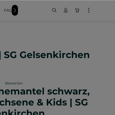
FAQ
Weitere Schwimmer-Produkte
Badekappen bedr
 SG Gelsenkirchen
Bewerten
emantel schwarz,
iche Bewertung von 0 von 5 Sternen
chsene & Kids | SG
enkirchen