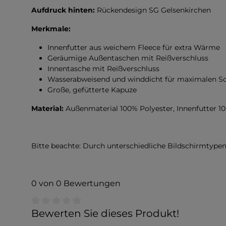
Aufdruck hinten:
Rückendesign SG Gelsenkirchen
Merkmale:
Innenfutter aus weichem Fleece für extra Wärme
Geräumige Außentaschen mit Reißverschluss
Innentasche mit Reißverschluss
Wasserabweisend und winddicht für maximalen S
Große, gefütterte Kapuze
Material:
Außenmaterial 100% Polyester, Innenfutter 1
Bitte beachte: Durch unterschiedliche Bildschirmtyp
0 von 0 Bewertungen
Durchschnittliche Bewertung von 0 von 5 Sternen
Bewerten Sie dieses Produkt!