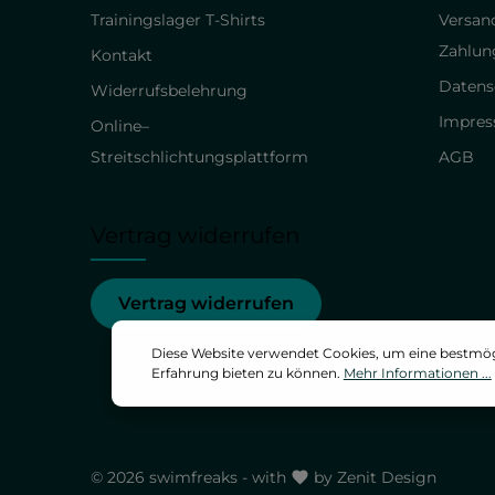
Trainingslager T-Shirts
Versan
Zahlun
Kontakt
Datens
Widerrufsbelehrung
Impre
Online–
Streitschlichtungsplattform
AGB
Vertrag widerrufen
Vertrag widerrufen
Diese Website verwendet Cookies, um eine bestmö
Erfahrung bieten zu können.
Mehr Informationen ...
© 2026 swimfreaks - with
by
Zenit Design