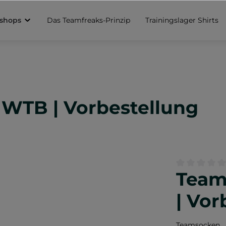
sshops
Das Teamfreaks-Prinzip
Trainingslager Shirts
WTB | Vorbestellung
Team
Durchschnittl
| Vor
Teamsocken