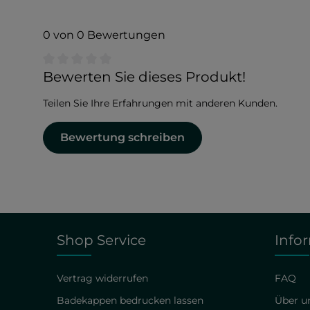
0 von 0 Bewertungen
Durchschnittliche Bewertung von 0 von 5 Sternen
Bewerten Sie dieses Produkt!
Teilen Sie Ihre Erfahrungen mit anderen Kunden.
Bewertung schreiben
Shop Service
Info
Vertrag widerrufen
FAQ
Badekappen bedrucken lassen
Über un