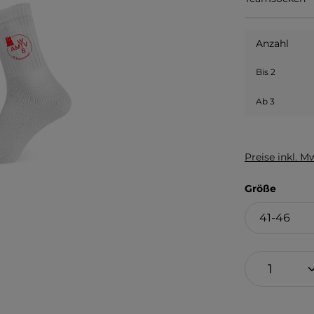
Anzahl
Bis
2
Ab
3
Preise inkl. M
auswä
Größe