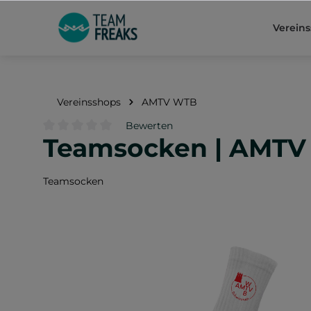
springen
Zur Hauptnavigation springen
Verein
Vereinsshops
AMTV WTB
Bewerten
Teamsocken | AMTV 
Durchschnittliche Bewertung von 0 von 5 Sternen
Teamsocken