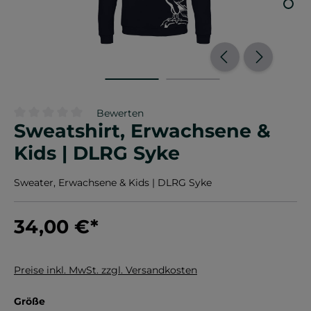
Bewerten
Sweatshirt, Erwachsene &
Durchschnittliche Bewertung von 0 von 5 Sternen
Kids | DLRG Syke
Sweater, Erwachsene & Kids | DLRG Syke
34,00 €
*
Preise inkl. MwSt. zzgl. Versandkosten
auswählen
Größe