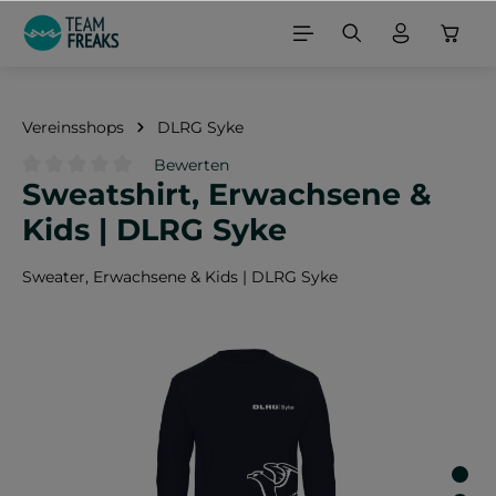
alt springen
Vereinsshops
DLRG Syke
Bewerten
Sweatshirt, Erwachsene &
Durchschnittliche Bewertung von 0 von 5 Sternen
Kids | DLRG Syke
Sweater, Erwachsene & Kids | DLRG Syke