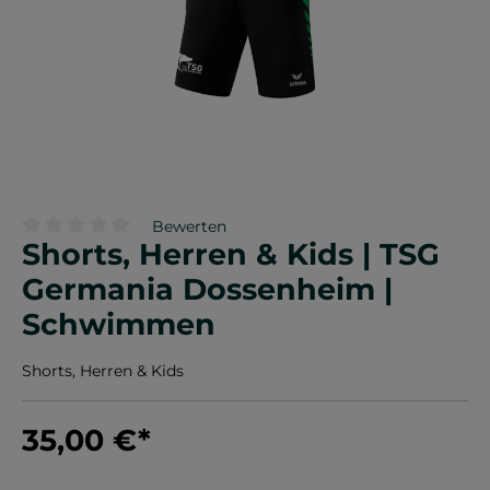
Bewerten
Shorts, Herren & Kids | TSG
Durchschnittliche Bewertung von 0 von 5 Sternen
Germania Dossenheim |
Schwimmen
Shorts, Herren & Kids
35,00 €
*