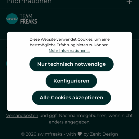
Informationen
Diese Website verwendet Cookies, um eine
bestmögliche Erfahrung bieten zu können.
Vertrag widerrufen
Mehr Informationen ...
Vertrag widerrufen
Nur technisch notwendige
Konfigurieren
Alle Cookies akzeptieren
* Alle Preise inkl. gesetzl. Mehrwertsteuer zzgl.
Versandkosten
und ggf. Nachnahmegebühren, wenn nicht
anders angegeben.
© 2026 swimfreaks - with
by
Zenit Design