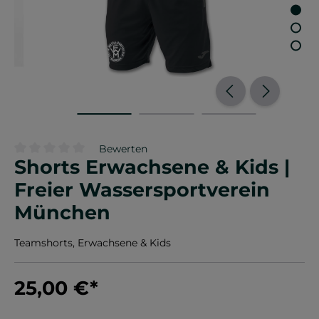
Bewerten
Shorts Erwachsene & Kids |
Durchschnittliche Bewertung von 0 von 5 Sternen
Freier Wassersportverein
München
Teamshorts, Erwachsene & Kids
25,00 €
*