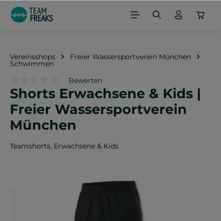
alt springen
Vereinsshops
Freier Wassersportverein München
Schwimmen
Bewerten
Shorts Erwachsene & Kids |
Durchschnittliche Bewertung von 0 von 5 Sternen
Freier Wassersportverein
München
Teamshorts, Erwachsene & Kids