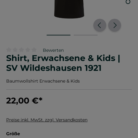
Bewerten
Shirt, Erwachsene & Kids |
Durchschnittliche Bewertung von 0 von 5 Sternen
SV Wildeshausen 1921
Baumwollshirt Erwachsene & Kids
22,00 €
*
Preise inkl. MwSt. zzgl. Versandkosten
auswählen
Größe