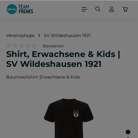
alt springen
Vereinsshops
SV Wildeshausen 1921
Bewerten
Shirt, Erwachsene & Kids |
Durchschnittliche Bewertung von 0 von 5 Sternen
SV Wildeshausen 1921
Baumwollshirt Erwachsene & Kids