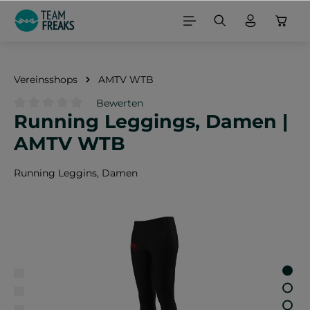
alt springen
Vereinsshops
AMTV WTB
Bewerten
Running Leggings, Damen |
Durchschnittliche Bewertung von 0 von 5 Sternen
AMTV WTB
Running Leggins, Damen