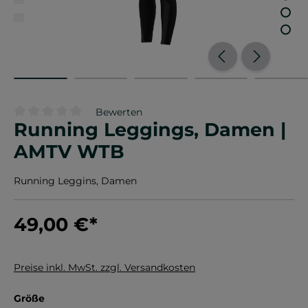
Bewerten
Running Leggings, Damen |
Durchschnittliche Bewertung von 0 von 5 Sternen
AMTV WTB
Running Leggins, Damen
49,00 €
*
Preise inkl. MwSt. zzgl. Versandkosten
auswählen
Größe