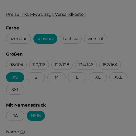
Preise inkl. MwSt. zzgl. Versandkosten
auswählen
Farbe
azurblau
schwarz
fuchsia
weinrot
auswählen
Größen
98/104
110/116
122/128
134/146
152/164
XS
S
M
L
XL
XXL
3XL
auswählen
Mit Namensdruck
JA
NEIN
Name