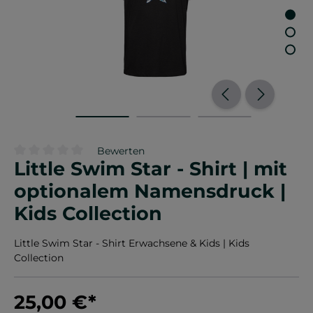
Bewerten
Little Swim Star - Shirt | mit
Durchschnittliche Bewertung von 0 von 5 Sternen
optionalem Namensdruck |
Kids Collection
Little Swim Star - Shirt Erwachsene & Kids | Kids
Collection
25,00 €
*