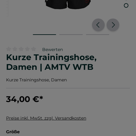
Bewerten
Kurze Trainingshose,
Durchschnittliche Bewertung von 0 von 5 Sternen
Damen | AMTV WTB
Kurze Trainingshose, Damen
34,00 €
*
Preise inkl. MwSt. zzgl. Versandkosten
auswählen
Größe