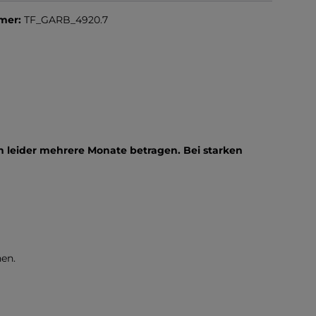
mer:
TF_GARB_4920.7
n
 leider mehrere Monate betragen. Bei starken
en.