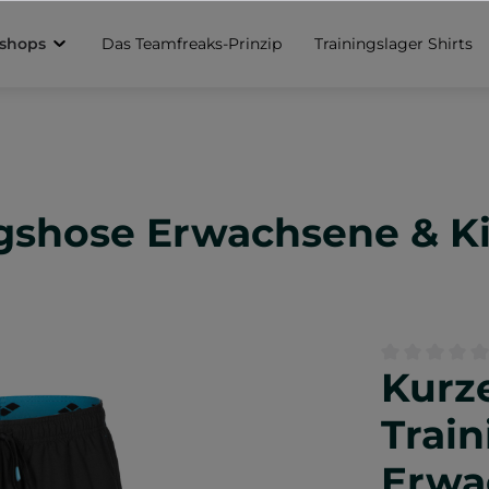
sshops
Das Teamfreaks-Prinzip
Trainingslager Shirts
gshose Erwachsene & Ki
Kurz
Durchschnittl
Trai
Erwa