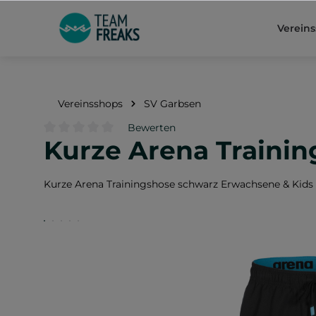
springen
Zur Hauptnavigation springen
Verein
Vereinsshops
SV Garbsen
Bewerten
Kurze Arena Trainin
Durchschnittliche Bewertung von 0 von 5 Sternen
Kurze Arena Trainingshose schwarz Erwachsene & Kids