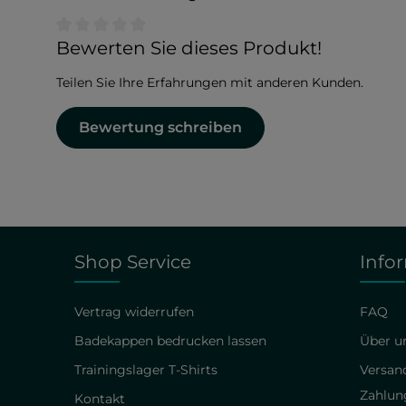
Durchschnittliche Bewertung von 0 von 5 Sternen
Bewerten Sie dieses Produkt!
Teilen Sie Ihre Erfahrungen mit anderen Kunden.
Bewertung schreiben
Shop Service
Info
Vertrag widerrufen
FAQ
Badekappen bedrucken lassen
Über un
Trainingslager T-Shirts
Versan
Zahlun
Kontakt