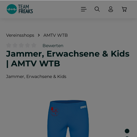
alt springen
Vereinsshops
AMTV WTB
Bewerten
Jammer, Erwachsene & Kids
Durchschnittliche Bewertung von 0 von 5 Sternen
| AMTV WTB
Jammer, Erwachsene & Kids