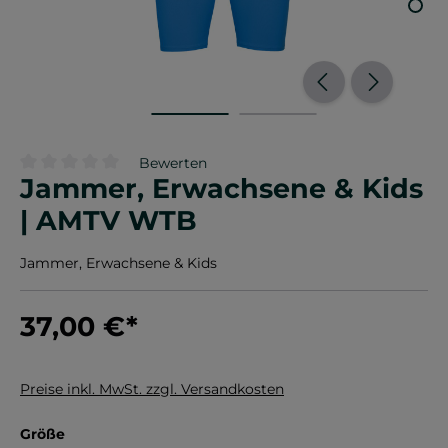
Bewerten
Jammer, Erwachsene & Kids
Durchschnittliche Bewertung von 0 von 5 Sternen
| AMTV WTB
Jammer, Erwachsene & Kids
37,00 €
*
Preise inkl. MwSt. zzgl. Versandkosten
auswählen
Größe