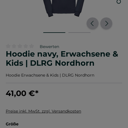
Bewerten
Hoodie navy, Erwachsene &
Durchschnittliche Bewertung von 0 von 5 Sternen
Kids | DLRG Nordhorn
Hoodie Erwachsene & Kids | DLRG Nordhorn
41,00 €
*
Preise inkl. MwSt. zzgl. Versandkosten
auswählen
Größe