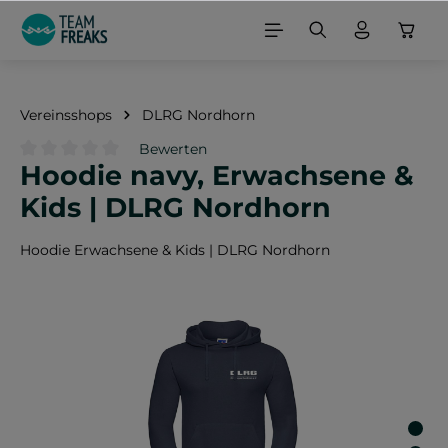
alt springen
Vereinsshops
DLRG Nordhorn
Bewerten
Hoodie navy, Erwachsene &
Durchschnittliche Bewertung von 0 von 5 Sternen
Kids | DLRG Nordhorn
Hoodie Erwachsene & Kids | DLRG Nordhorn