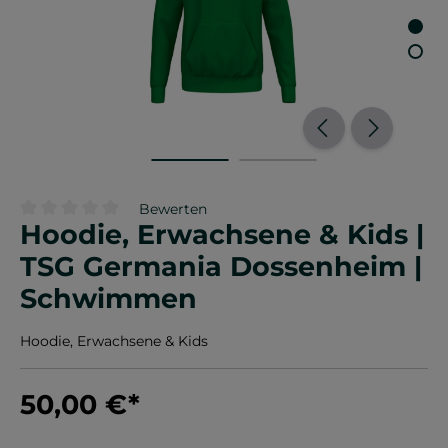
Bewerten
Hoodie, Erwachsene & Kids |
Durchschnittliche Bewertung von 0 von 5 Sternen
TSG Germania Dossenheim |
Schwimmen
Hoodie, Erwachsene & Kids
50,00 €
*