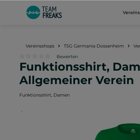
springen
Zur Hauptnavigation springen
Verein
Vereinsshops
TSG Germania Dossenheim
Ve
Bewerten
Funktionsshirt, Da
Durchschnittliche Bewertung von 0 von 5 Sternen
Allgemeiner Verein
Funktionsshirt, Damen