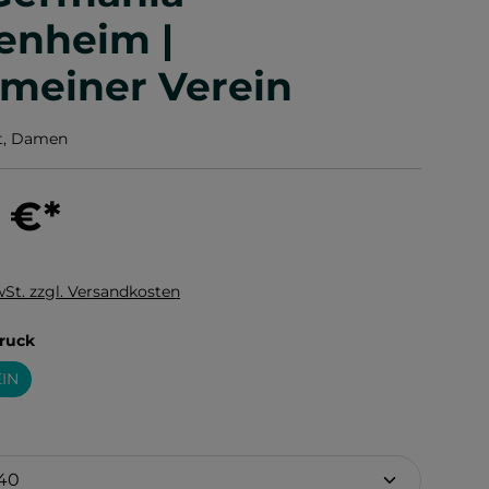
enheim |
emeiner Verein
rt, Damen
0 €
*
wSt. zzgl. Versandkosten
auswählen
ruck
IN
hlen