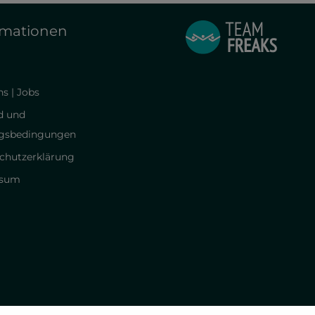
rmationen
s | Jobs
d und
gsbedingungen
chutzerklärung
ssum