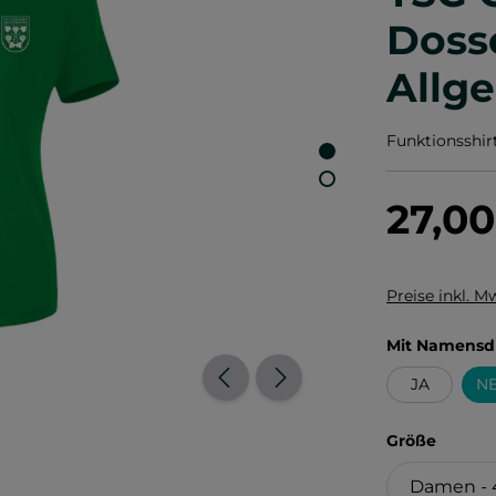
Doss
Allg
Funktionsshi
27,0
Preise inkl. M
Mit Namensd
JA
NE
auswä
Größe