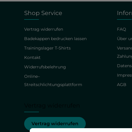
Shop Service
Info
Vertrag widerrufen
FAQ
Badekappen bedrucken lassen
Über un
Trainingslager T-Shirts
Versan
Zahlun
Kontakt
Datens
Widerrufsbelehrung
Impre
Online–
Streitschlichtungsplattform
AGB
Vertrag widerrufen
Vertrag widerrufen