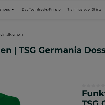
sshops
Das Teamfreaks-Prinzip
Trainingslager Shirts
rein allgemein
men | TSG Germania Dos
Funk
Durchschnittl
TSG 