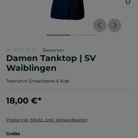
Bewerten
Damen Tanktop | SV
Durchschnittliche Bewertung von 0 von 5 Sternen
Waiblingen
Teamshirt Erwachsene & Kids
18,00 €
*
Preise inkl. MwSt. zzgl. Versandkosten
auswählen
Größe