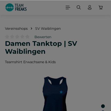
alt springen
Vereinsshops
SV Waiblingen
Bewerten
Damen Tanktop | SV
Durchschnittliche Bewertung von 0 von 5 Sternen
Waiblingen
Teamshirt Erwachsene & Kids