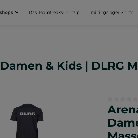
sshops
Das Teamfreaks-Prinzip
Trainingslager Shirts
, Damen & Kids | DLRG 
Arena
Durchschnittl
Dame
Mass