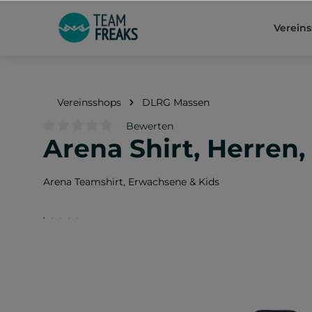
springen
Zur Hauptnavigation springen
Verein
Vereinsshops
DLRG Massen
Bewerten
Arena Shirt, Herren
Durchschnittliche Bewertung von 0 von 5 Sternen
Arena Teamshirt, Erwachsene & Kids