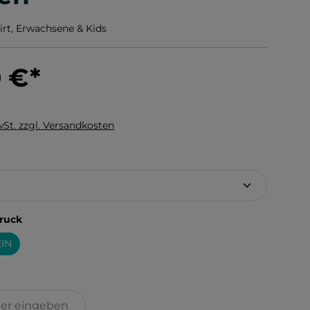
rt, Erwachsene & Kids
0 €
*
wSt. zzgl. Versandkosten
hlen
auswählen
ruck
IN