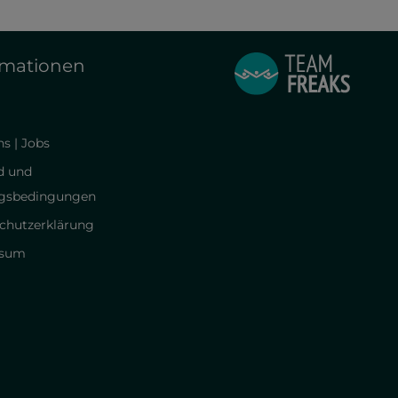
rmationen
s | Jobs
d und
gsbedingungen
chutzerklärung
ssum