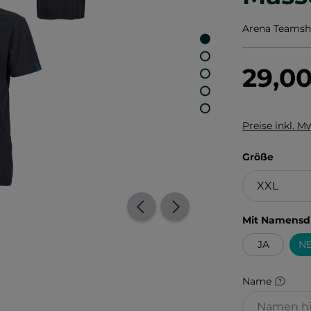
Arena Teamshi
29,0
Preise inkl. M
auswä
Größe
Mit Namensd
JA
NE
Name