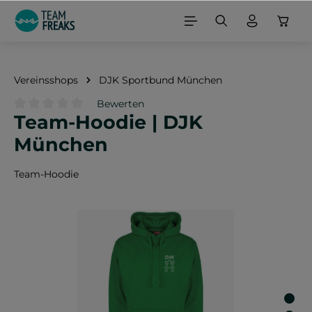
alt springen
Vereinsshops
DJK Sportbund München
Bewerten
Team-Hoodie | DJK
Durchschnittliche Bewertung von 0 von 5 Sternen
München
Team-Hoodie