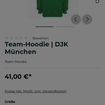
Bewerten
Team-Hoodie | DJK
Durchschnittliche Bewertung von 0 von 5 Sternen
München
Team-Hoodie
41,00 €
*
Preise inkl. MwSt. zzgl. Versandkosten
auswählen
Größe