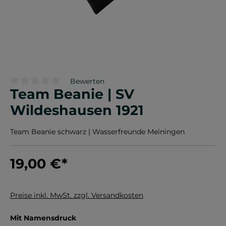
Bewerten
Team Beanie | SV
Durchschnittliche Bewertung von 0 von 5 Sternen
Wildeshausen 1921
Team Beanie schwarz | Wasserfreunde Meiningen
19,00 €
*
Preise inkl. MwSt. zzgl. Versandkosten
auswählen
Mit Namensdruck