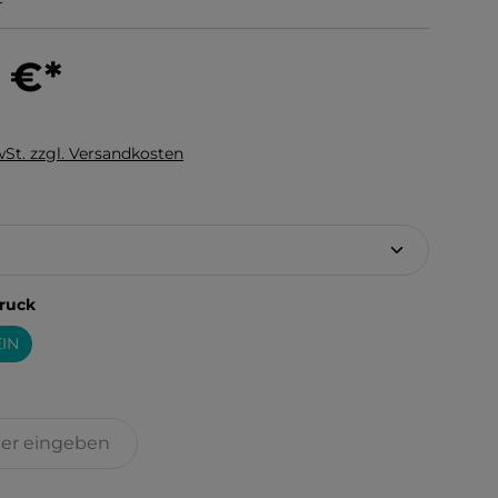
0 €
*
wSt. zzgl. Versandkosten
hlen
auswählen
ruck
IN