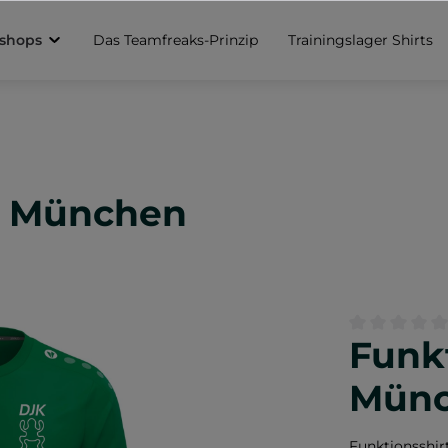
sshops
Das Teamfreaks-Prinzip
Trainingslager Shirts
JK München
Funkt
Durchschnittl
Mün
Funktionsshir