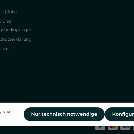
s | Jobs
d und
gsbedingungen
chutzerklärung
ssum
gliche
Nur technisch notwendige
Konfigur