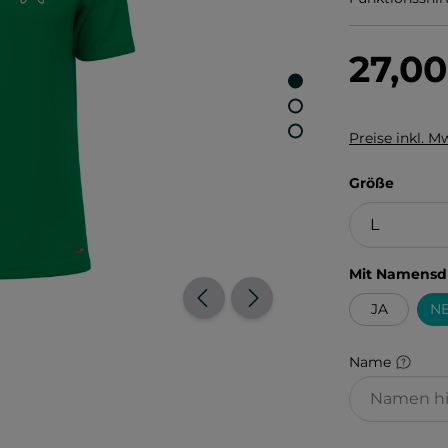
27,0
Preise inkl. M
auswä
Größe
Mit Namensd
JA
NE
Name