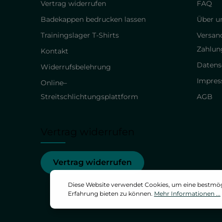
Vertrag widerrufen
FAQ
Badekappen bedrucken lassen
Über un
Trainingslager T-Shirts
Versan
Zahlun
Kontakt
Datens
Widerrufsbelehrung
Impre
Online–
Streitschlichtungsplattform
AGB
Vertrag widerrufen
Vertrag widerrufen
Diese Website verwendet Cookies, um eine bestmö
Erfahrung bieten zu können.
Mehr Informationen ...