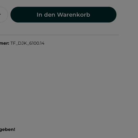
In den Warenkorb
mer:
TF_DJK_6100.14
ngeben!