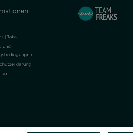
rmationen
s | Jobs
d und
gsbedingungen
chutzerklärung
ssum