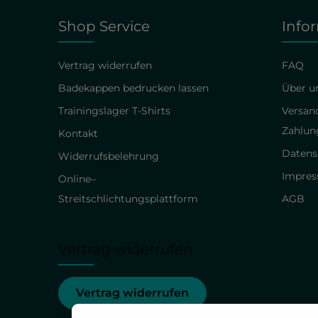
Shop Service
Info
Vertrag widerrufen
FAQ
Badekappen bedrucken lassen
Über un
Trainingslager T-Shirts
Versan
Zahlun
Kontakt
Datens
Widerrufsbelehrung
Impre
Online–
Streitschlichtungsplattform
AGB
Vertrag widerrufen
Vertrag widerrufen