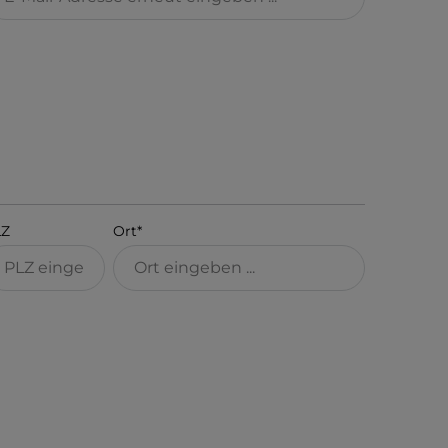
LZ
Ort*