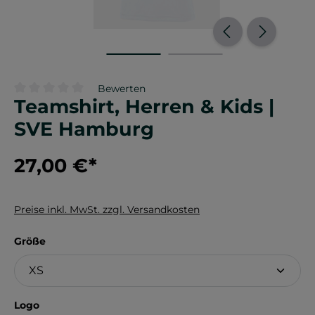
Bewerten
Teamshirt, Herren & Kids |
Durchschnittliche Bewertung von 0 von 5 Sternen
SVE Hamburg
27,00 €
*
Preise inkl. MwSt. zzgl. Versandkosten
auswählen
Größe
auswählen
Logo