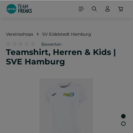
alt springen
Vereinsshops
SV Eidelstedt Hamburg
Bewerten
Teamshirt, Herren & Kids |
Durchschnittliche Bewertung von 0 von 5 Sternen
SVE Hamburg