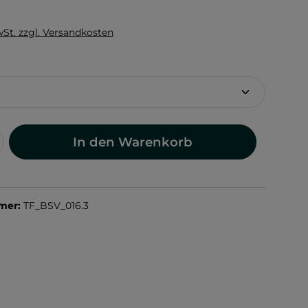
wSt. zzgl. Versandkosten
hlen
In den Warenkorb
mer:
TF_BSV_016.3