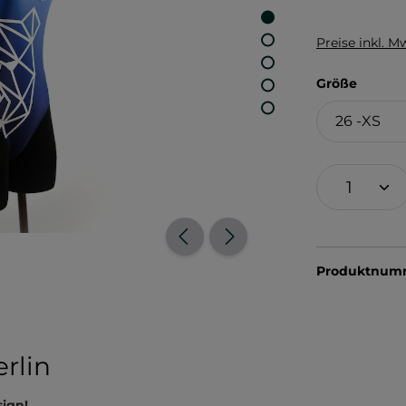
Preise inkl. M
auswä
Größe
Produktnum
rlin
ign!