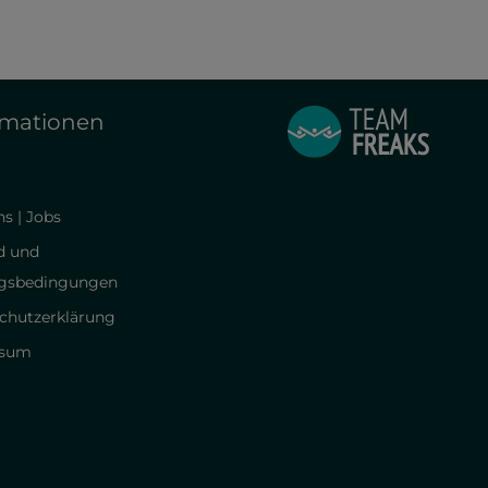
rmationen
s | Jobs
d und
gsbedingungen
chutzerklärung
ssum