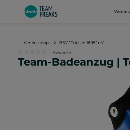
springen
Zur Hauptnavigation springen
Verein
Vereinsshops
BSV "Friesen 1895" e.V
Bewerten
Team-Badeanzug | T
Durchschnittliche Bewertung von 0 von 5 Sternen