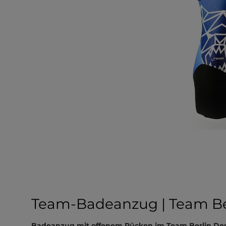
Team-Badeanzug | Team Be
Badeanzug mit offenem Rücken im Team Berlin Des