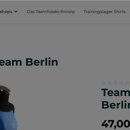
sshops
Das Teamfreaks-Prinzip
Trainingslager Shirts
eam Berlin
Team
Durchschnittl
Berli
47,0