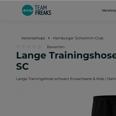
springen
Zur Hauptnavigation springen
Verein
Vereinsshops
Hamburger Schwimm-Club
Bewerten
Lange Trainingshos
Durchschnittliche Bewertung von 0 von 5 Sternen
SC
Lange Trainingshose schwarz Erwachsene & Kids | Ha