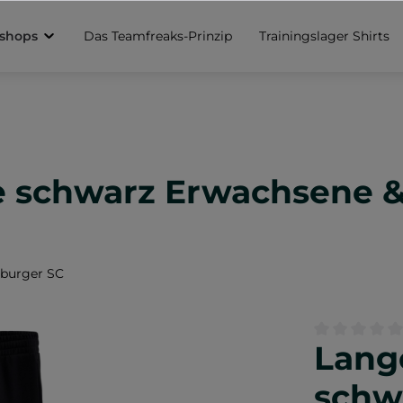
sshops
Das Teamfreaks-Prinzip
Trainingslager Shirts
e schwarz Erwachsene &
mburger SC
Lang
Durchschnittl
schw