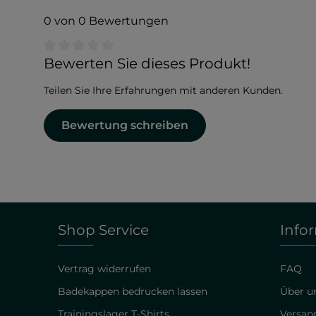
0 von 0 Bewertungen
Durchschnittliche Bewertung von 0 von 5 Sternen
Bewerten Sie dieses Produkt!
Teilen Sie Ihre Erfahrungen mit anderen Kunden.
Bewertung schreiben
Shop Service
Info
Vertrag widerrufen
FAQ
Badekappen bedrucken lassen
Über un
Trainingslager T-Shirts
Versan