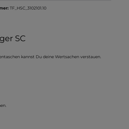
mer:
TF_HSC_3102101.10
ger SC
itentaschen kannst Du deine Wertsachen verstauen.
en.