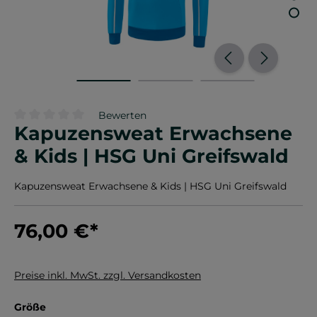
Bewerten
Kapuzensweat Erwachsene
Durchschnittliche Bewertung von 0 von 5 Sternen
& Kids | HSG Uni Greifswald
Kapuzensweat Erwachsene & Kids | HSG Uni Greifswald
76,00 €
*
Preise inkl. MwSt. zzgl. Versandkosten
auswählen
Größe