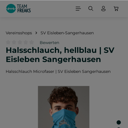
alt springen
Vereinsshops
SV Eisleben-Sangerhausen
Bewerten
Halsschlauch, hellblau | SV
Durchschnittliche Bewertung von 0 von 5 Sternen
Eisleben Sangerhausen
Halsschlauch Microfaser | SV Eisleben Sangerhausen