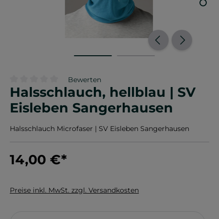
Bewerten
Halsschlauch, hellblau | SV
Durchschnittliche Bewertung von 0 von 5 Sternen
Eisleben Sangerhausen
Halsschlauch Microfaser | SV Eisleben Sangerhausen
14,00 €
*
Preise inkl. MwSt. zzgl. Versandkosten