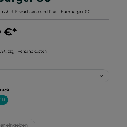
nsshirt Erwachsene und Kids | Hamburger SC
0 €
*
wSt. zzgl. Versandkosten
hlen
auswählen
ruck
IN