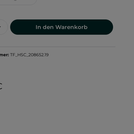
In den Warenkorb
mer:
TF_HSC_208652.19
C