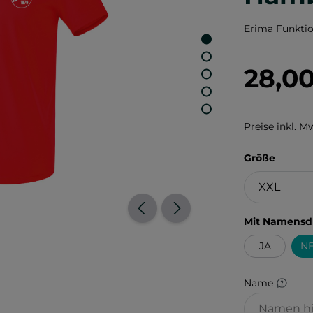
Erima Funktio
28,0
Preise inkl. M
auswä
Größe
Mit Namensd
JA
NE
Name