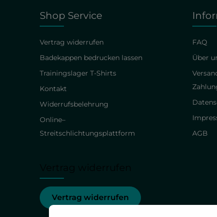
Shop Service
Info
Vertrag widerrufen
FAQ
Badekappen bedrucken lassen
Über un
Trainingslager T-Shirts
Versan
Zahlun
Kontakt
Datens
Widerrufsbelehrung
Impre
Online–
Streitschlichtungsplattform
AGB
Vertrag widerrufen
Vertrag widerrufen