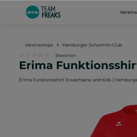
springen
Zur Hauptnavigation springen
Verein
Vereinsshops
Hamburger Schwimm-Club
Bewerten
Erima Funktionsshi
Durchschnittliche Bewertung von 0 von 5 Sternen
Erima Funktionsshirt Erwachsene und Kids | Hamburg