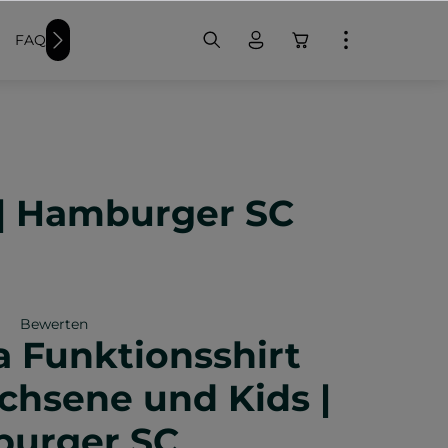
FAQ
Weitere Schwimmer-Produkte
Badekappen bedr
 | Hamburger SC
Bewerten
a Funktionsshirt
iche Bewertung von 0 von 5 Sternen
chsene und Kids |
urger SC