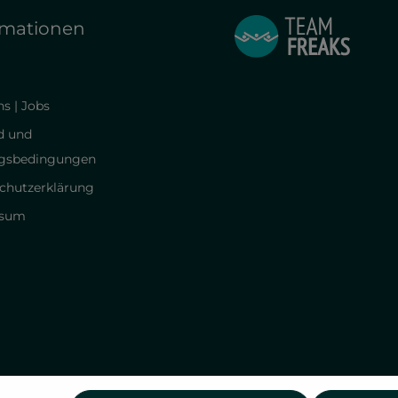
rmationen
s | Jobs
d und
gsbedingungen
chutzerklärung
ssum