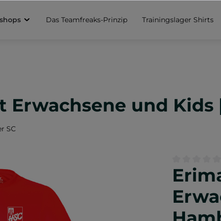
sshops
Das Teamfreaks-Prinzip
Trainingslager Shirts
rt Erwachsene und Kids
er SC
Erim
Durchschnittl
Erwa
Hamb