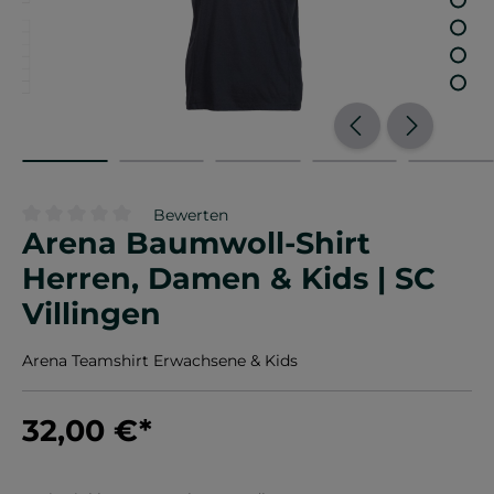
Bewerten
Arena Baumwoll-Shirt
Durchschnittliche Bewertung von 0 von 5 Sternen
Herren, Damen & Kids | SC
Villingen
Arena Teamshirt Erwachsene & Kids
32,00 €
*